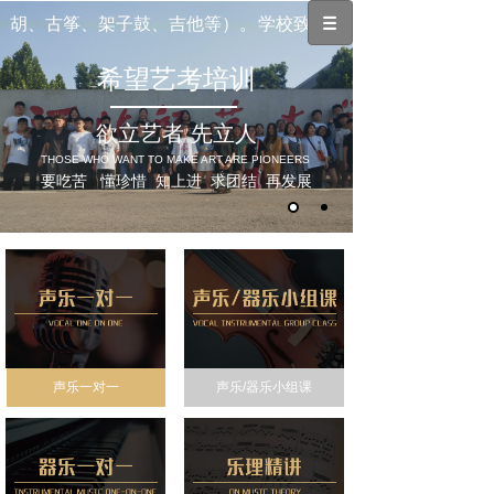
胡、古筝、架子鼓、吉他等）。
学校致力于培训音乐中高考方面
希望艺考培训
欲立艺者 先立人
THOSE WHO WANT TO MAKE ART ARE PIONEERS
要吃苦 懂珍惜 知上进 求团结 再发展
声乐一对一
声乐/器乐小组课