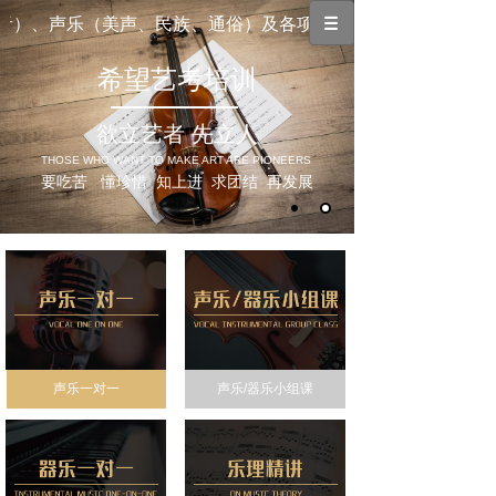
）、声乐（美声、民族、通俗）及各项中西方器乐课程（钢琴、
希望艺考培训
欲立艺者 先立人
THOSE WHO WANT TO MAKE ART ARE PIONEERS
要吃苦 懂珍惜 知上进 求团结 再发展
声乐一对一
声乐/器乐小组课