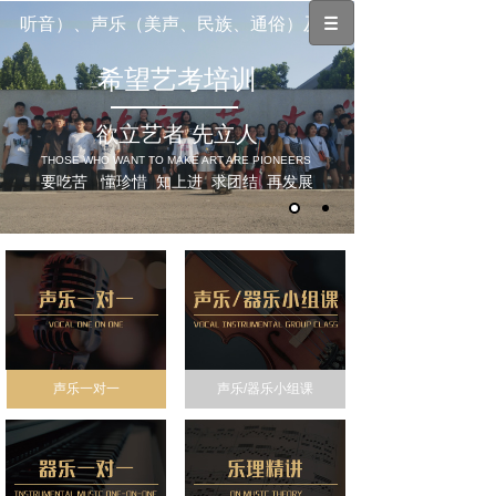
、听音）、声乐（美声、民族、通俗）及各项中西方器乐课程（
希望艺考培训
欲立艺者 先立人
THOSE WHO WANT TO MAKE ART ARE PIONEERS
要吃苦 懂珍惜 知上进 求团结 再发展
声乐一对一
声乐/器乐小组课