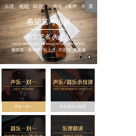
乐理、视唱、听音）、声乐（美声、民族、通俗）及各项中西方
希望艺考培训
欲立艺者 先立人
THOSE WHO WANT TO MAKE ART ARE PIONEERS
要吃苦 懂珍惜 知上进 求团结 再发展
声乐一对一
声乐/器乐小组课