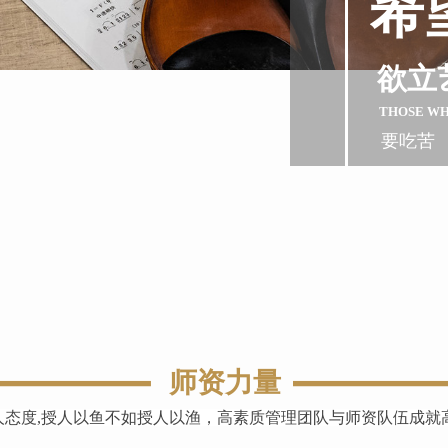
希
欲立
THOSE W
要吃苦
师资力量
人态度,授人以鱼不如授人以渔，高素质管理团队与师资队伍成就