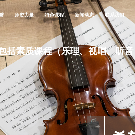
誉
师资力量
特色课程
新闻动态
联系我们
包括素质课程（乐理、视唱、听音
阿萨德