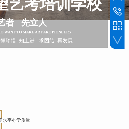
望艺考培训学校
联系电话
1393045
艺者 先立人
HO WANT TO
MAKE ART ARE PIONEERS
 懂珍惜 知上进 求团结 再发展
手机扫一扫
高水平办学质量