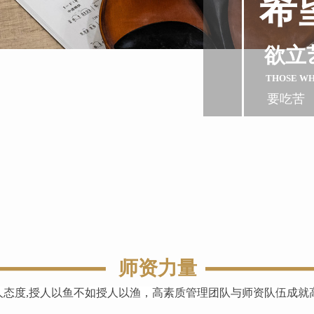
希
欲立
THOSE W
要吃苦
师资力量
人态度,授人以鱼不如授人以渔，高素质管理团队与师资队伍成就