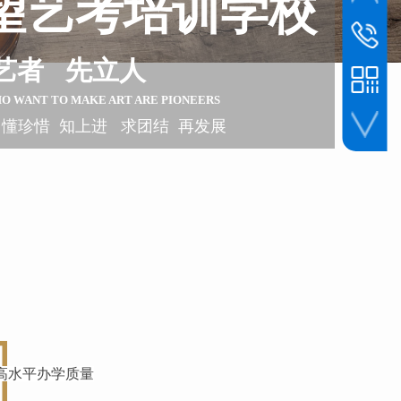
望艺考培训学校
联系电话
1393045
艺者 先立人
HO WANT TO
MAKE ART ARE PIONEERS
 懂珍惜 知上进 求团结 再发展
手机扫一扫
高水平办学质量