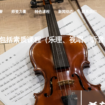
誉
师资力量
特色课程
新闻动态
联系我们
包括素质课程（乐理、视唱、听音
阿萨德