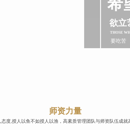
希
欲立
THOSE W
要吃苦
师资力量
人态度,授人以鱼不如授人以渔，高素质管理团队与师资队伍成就