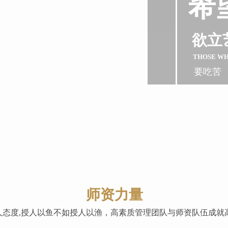
希
欲立
THOSE W
要吃苦
师资力量
人态度,授人以鱼不如授人以渔，高素质管理团队与师资队伍成就