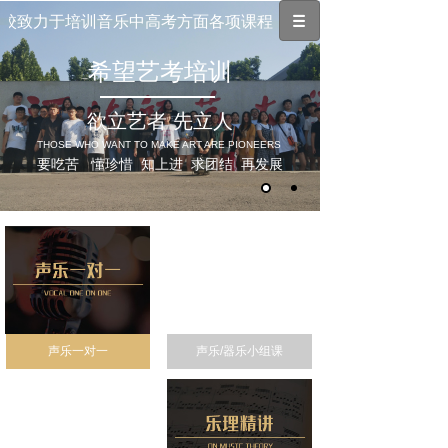
校致力于培训音乐中高考方面各项课程，包括素质课程（乐理、
希望艺考培训
欲立艺者 先立人
THOSE WHO WANT TO MAKE ART ARE PIONEERS
要吃苦 懂珍惜 知上进 求团结 再发展
声乐一对一
声乐/器乐小组课