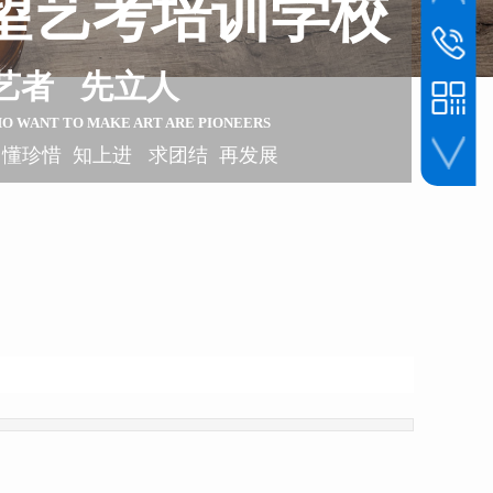
望艺考培训学校
联系电话
1393045
艺者 先立人
HO WANT TO
MAKE ART ARE PIONEERS
 懂珍惜 知上进 求团结 再发展
手机扫一扫