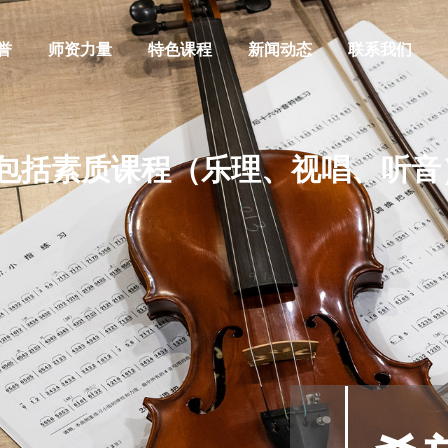
誉
师资力量
特色课程
新闻动态
联系我们
括素质课程（乐理、视唱、听音
阿萨德