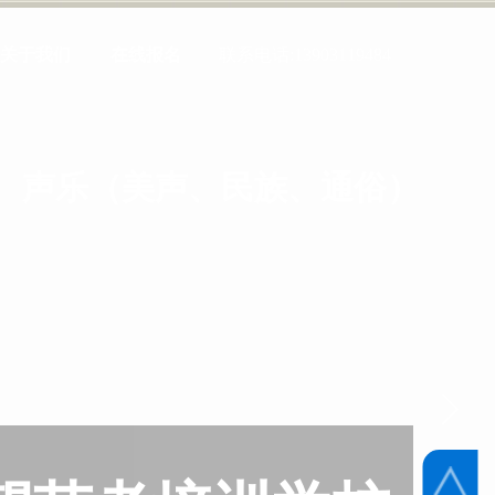
关于我们
在线报名
联系电话:
13903119484
、声乐（美声、民族、通俗）及各