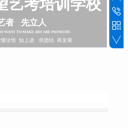
望艺考培训学校
联系电话
1393045
艺者 先立人
HO WANT TO
MAKE ART ARE PIONEERS
 懂珍惜 知上进 求团结 再发展
手机扫一扫