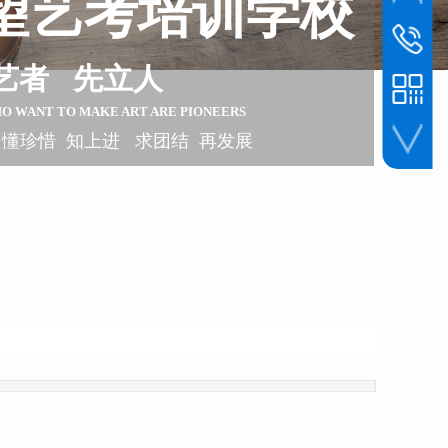
望艺考培训学校
联系电话
1393045
艺者 先立人
HO WANT TO
MAKE ART ARE PIONEERS
 懂珍惜 知上进 求团结 再发展
手机扫一扫