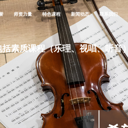
誉
师资力量
特色课程
新闻动态
联系我们
括素质课程（乐理、视唱、听音）
阿萨德