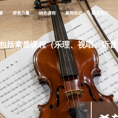
誉
师资力量
特色课程
新闻动态
联系我们
包括素质课程（乐理、视唱、听音
阿萨德