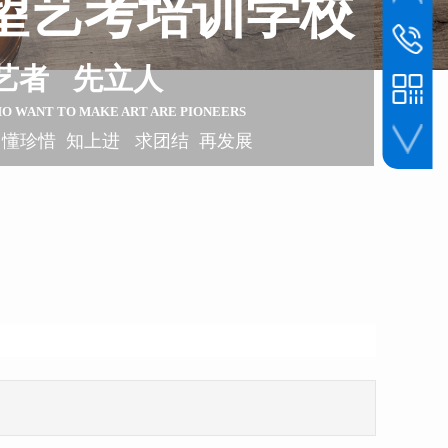
望艺考培训学校
联系电话
1393045
艺者 先立人
HO WANT TO
MAKE ART ARE PIONEERS
 懂珍惜 知上进 求团结 再发展
手机扫一扫