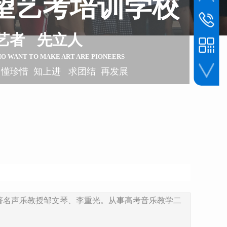
望艺考培训学校
联系电话
1393045
艺者 先立人
HO WANT TO
MAKE ART ARE PIONEERS
 懂珍惜 知上进 求团结 再发展
手机扫一扫
著名声乐教授邹文琴、李重光。从事高考音乐教学二