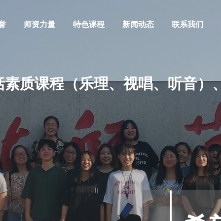
誉
师资力量
特色课程
新闻动态
联系我们
素质课程（乐理、视唱、听音）、
阿萨德