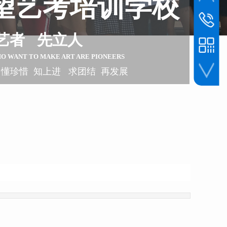
望艺考培训学校
联系电话
1393045
艺者 先立人
HO WANT TO
MAKE ART ARE PIONEERS
 懂珍惜 知上进 求团结 再发展
手机扫一扫