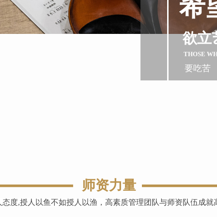
希
欲立
THOSE W
要吃苦
师资力量
人态度,授人以鱼不如授人以渔，高素质管理团队与师资队伍成就