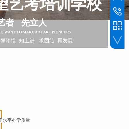
望艺考培训学校
联系电话
1393045
艺者 先立人
HO WANT TO
MAKE ART ARE PIONEERS
 懂珍惜 知上进 求团结 再发展
手机扫一扫
高水平办学质量