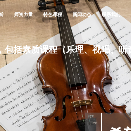
誉
师资力量
特色课程
新闻动态
联系我们
包括素质课程（乐理、视唱、听音
阿萨德