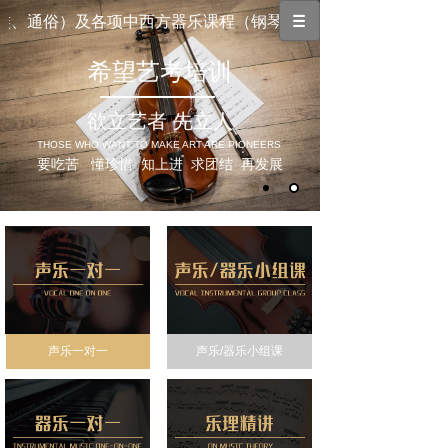
、通俗）及各项中西方器乐课程（钢琴、笛子、二胡、古筝、架
希望艺考培训
欲立艺者 先立人
THOSE WHO WANT TO MAKE ART ARE PIONEERS
要吃苦 懂珍惜 知上进 求团结 再发展
声乐一对一
声乐/器乐小组课