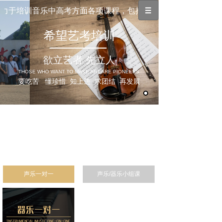
力于培训音乐中高考方面各项课程，包括素质课程（乐理、视唱
希望艺考培训
欲立艺者 先立人
THOSE WHO WANT TO MAKE ART ARE PIONEERS
要吃苦 懂珍惜 知上进 求团结 再发展
声乐一对一
声乐/器乐小组课