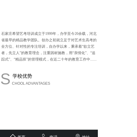
石家庄希望艺考培训成立于
1999年，办学至今20余载，河北
省最早的精品教学团队。创办之初就立足于对艺术生高考的
全方位、针对性的专注培训，自办学以来，秉承着“欲立艺
者，先立人”的教育理念，注重因材施教，用“亲情化”、“追
踪式”、“精品班”的管理模式，在近二十年的教育工作中.......
S
学校优势
CHOOL ADVANTAGES