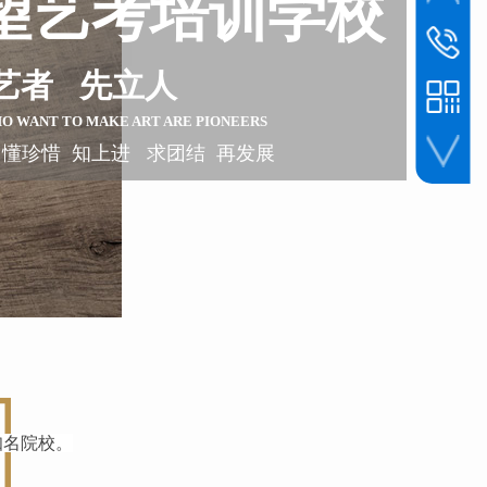
望艺考培训学校
联系电话
1393045
艺者 先立人
HO WANT TO
MAKE ART ARE PIONEERS
 懂珍惜 知上进 求团结 再发展
手机扫一扫
知名院校。